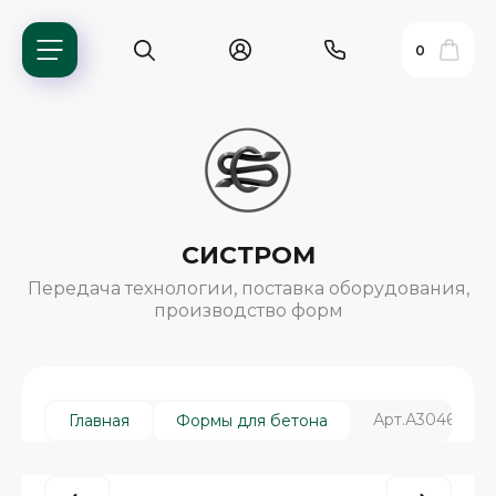
0
СИСТРОМ
Передача технологии, поставка оборудования,
производство форм
ь?
Арт.А3046/1, С
Главная
Формы для бетона
ия