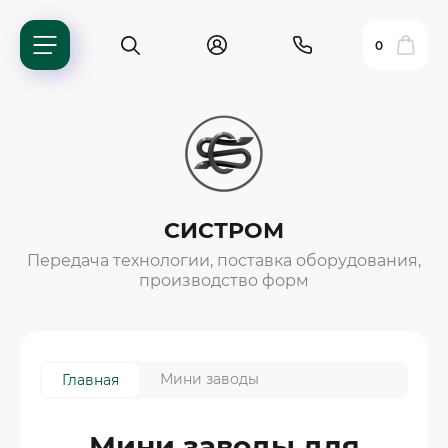
0
СИСТРОМ
Передача технологии, поставка оборудования,
производство форм
ль?
Мини заводы
Главная
ия
Мини заводы для