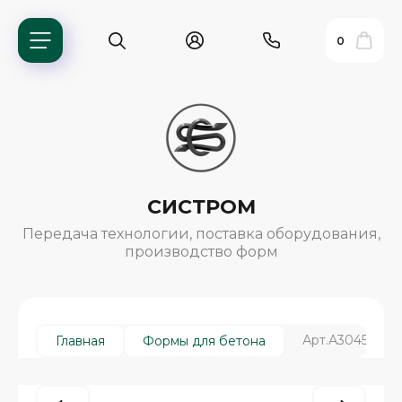
0
СИСТРОМ
Передача технологии, поставка оборудования,
производство форм
ь?
Арт.А3045/3, С
Главная
Формы для бетона
ия