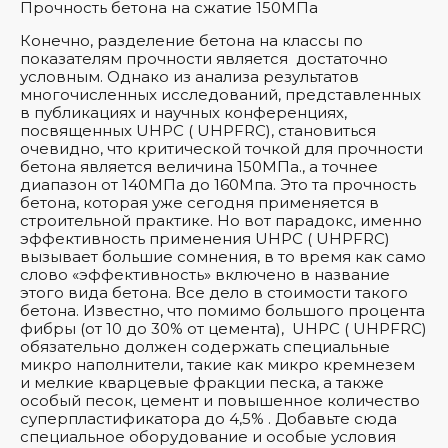
Прочность бетона на сжатие 150МПа
Конечно, разделение бетона на классы по
показателям прочности является достаточно
условным. Однако из анализа результатов
многочисленных исследований, представленных
в публикациях и научных конференциях,
посвященных UHPC ( UHPFRC), становиться
очевидно, что критической точкой для прочности
бетона является величина 150МПа., а точнее
диапазон от 140МПа до 160Мпа. Это та прочность
бетона, которая уже сегодня применяется в
строительной практике. Но вот парадокс, именно
эффективность применения UHPC ( UHPFRC)
вызывает большие сомнения, в то время как само
слово «эффективность» включено в название
этого вида бетона. Все дело в стоимости такого
бетона. Известно, что помимо большого процента
фибры (от 10 до 30% от цемента), UHPC ( UHPFRC)
обязательно должен содержать специальные
микро наполнители, такие как микро кремнезем
и мелкие кварцевые фракции песка, а также
особый песок, цемент и повышенное количество
суперпластификатора до 4,5% . Добавьте сюда
специальное оборудование и особые условия