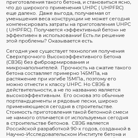
приготовления такого бетона, и становиться ясно,
что до широкого применения UHPC ( UHPFRC)
еще далеко. Даже выгода, получаемая от
уменьшения веса конструкции не может сегодня
компенсировать затраты на приготовления UHPC
( UHPFRC). Получается «эффективный бетон» не
эффективен в использовании! Есть ли решение
этой проблемы? Оказывается есть.
Сегодня уже существует технология получения
Сверхпрочного Высокоэффективного Бетона
(СВЭБ) без фиброармирования и
микронаполнителей. Прочность на сжатие такого
бетона составляет примерно 145МПа, на
растяжение при изгибе 15МПа., поэтому его
можно отнести к классу UHPC. Но СВЭБ в
действительности, а не по названию является
высокоэффективным. Его основа это обычные
портландцементы и рядовые пески, широко
применяющиеся сегодня в строительстве.
Стоимость приготовления такой бетонной смеси
не намного отличается от используемых сегодня
в строительстве бетонов. СВЭБ является
Российской разработкой 90-х годов, созданной в
Научно-Исследовательском Институте бетона и