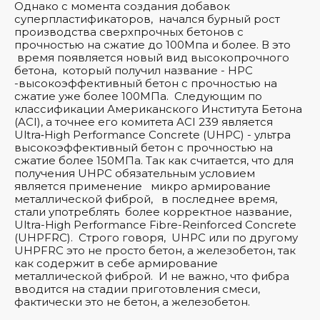
Однако с момента создания добавок
суперпластификаторов, начался бурный рост
производства сверхпрочных бетонов с
прочностью на сжатие до 100Мпа и более. В это
время появляется новый вид высокопрочного
бетона, который получил название - HPC
-высокоэффективный бетон с прочностью на
сжатие уже более 100МПа. Следующим по
классификации Американского Института Бетона
(ACI), а точнее его комитета ACI 239 является
Ultra‐High Performance Concrete (UHPC) - ультра
высокоэффективный бетон с прочностью на
сжатие более 150МПа. Так как считается, что для
получения UHPC обязательным условием
является применение микро армирование
металлической фиброй, в последнее время,
стали употреблять более корректное название,
Ultra-High Performance Fibre-Reinforced Concrete
(UHPFRC). Строго говоря, UHPC или по другому
UHPFRC это не просто бетон, а железобетон, так
как содержит в себе армирование
металлической фиброй. И не важно, что фибра
вводится на стадии приготовления смеси,
фактически это не бетон, а железобетон.