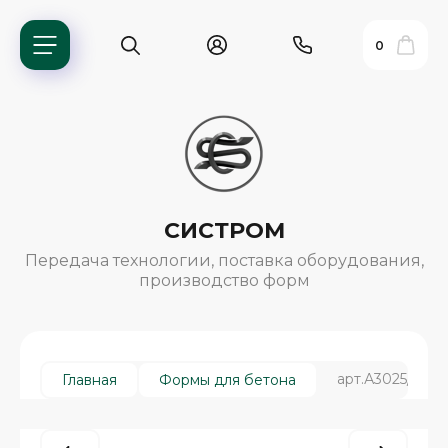
0
СИСТРОМ
Передача технологии, поставка оборудования,
производство форм
ь?
арт.А3025/1, Бр
Главная
Формы для бетона
ия